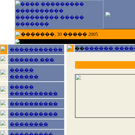
�������, 30 ����� 2005
��
������ ����
�����������
������ ���
�����
������
�����
����������
����������
����������
��������
���������