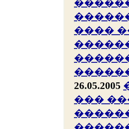
�����
�����
���� �
�����
�����
�����
26.05.2005
��� ��
�����
�����