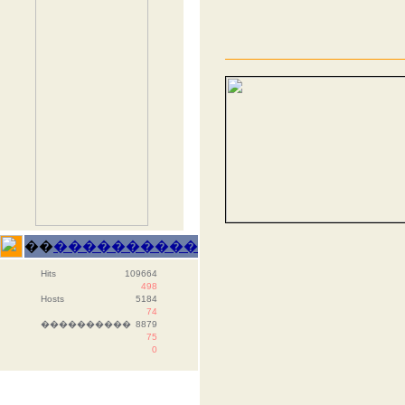
��
����������
Hits
109664
498
Hosts
5184
74
����������
8879
75
0