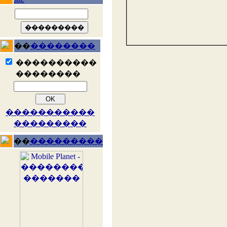
��
��������
����������
��������
�����������
���������
��
���������