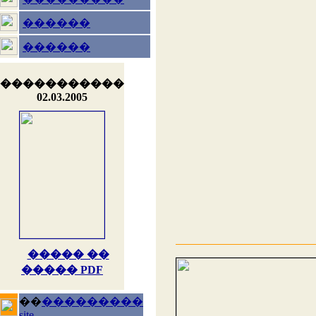
������
������
�����������
02.03.2005
����� ��
����� PDF
��
���������
site