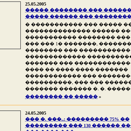
25.05.2005
����� �������� ��� �����
����� ������ ��� �������
� ����������� ��� ����� �
�������������� ������ ��
����������� �������� ���
��� ��� 1� �������, ������
�������� ��� �����������
������������� ���������
������� ��� �����������
���� �� ���� ���� �������
������������ ��� ������
����������, ��� ��� �����
������� ������� �. �. �����
�������� �� �����
»
24.05.2005
��� �. ���..: ��������� 75% ��
��������� ��� 130 ������ �