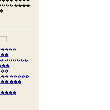
���� ����
��
�����
���
� ������
���
���
,�� �����
�� ���
�����
�