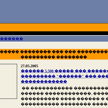
 ������
����� �������� ��� ��� ��������
��������� ��������
27.05.2005
������ 5.500 ����� ��� ����
��������� "������" ��� ��
������������
�� ����������� ���������
������ ������������, ����
���������� ���� ������ �
���������� �������� ����