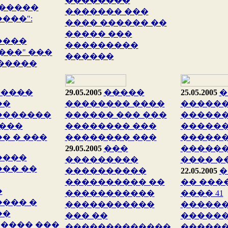
��������
�����
������� ���
���":
���� ������ ��
����� ���
����
���������
���" ���
������
�����
�����
29.05.2005
�����
25.05.2005
�
��
�������� ����
�����
�������
������ ��� ���
�����
 ���
�������� ���
������
� � ���
�������� ���
������
29.05.2005
���
������
����
���������
���� �
�� ��
����������
22.05.2005
�
���������� ��
�� ���
�
�����������
���� 41
��� �
�����������
�����
��
��� ��
�����
���� ���
�������������
�����