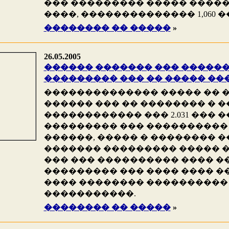
��� ��������� ����� �������
����, �������������� 1,060 �
�������� �� �����
»
26.05.2005
������ ������� ��� ��������
��������� ��� �� ����� ��
�������������� ����� �� 
������ ��� �� �������� � �
������������ ��� 2.031 ��� ���
��������� ��� ���������� 
������, ����� � �������� 
������� ��������� ����� 
��� ��� ���������� ���� �
��������� ��� ���� ���� �
���� �������� ����������
�����������.
�������� �� �����
»