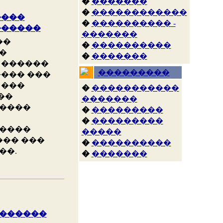
�
�������
�
������������
����
�
���������� -
������
�������
��
�
����������
�
�
�������
 ������
���������
���� ���
 ���
�
�����������
��
�������
�����
�
���������
�
���������
�����
�����
��� ���
�
����������
��.
�
�������
�������