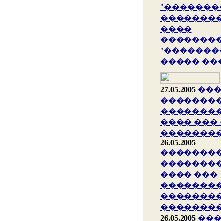
"�������
��������
����
�������
"�������
����� ��
27.05.2005
��
�������
�������
���� ���
��������
26.05.2005
�������
��������
���� ���
�������
��������
�������
26.05.2005
���