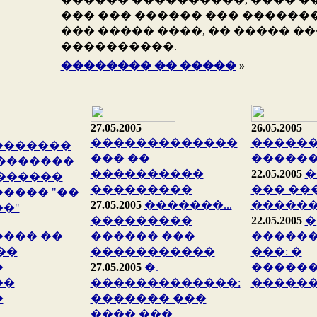
��� ��� ������ ��� ������
��� ����� ����, �� ����� �
����������.
�������� �� �����
»
27.05.2005
26.05.2005
�������������
�����
�������
��� ��
�����
�������
����������
22.05.2005
�
������
���������
��� ��
���� "��
27.05.2005
�������...
�����
�"
���������
22.05.2005
�
��� ��
������ ���
������
��
�����������
���: �
�
27.05.2005
�.
�����
��
�������������:
�����
�
������� ���
���� ���