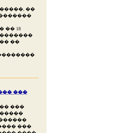
�����, ��
��������
�� 18
��������
�� ��
��������
��� ���
�� ���
������
�������
���� ���
���� ����