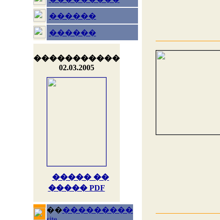
������
������
�����������
02.03.2005
����� ��
����� PDF
��
���������
site