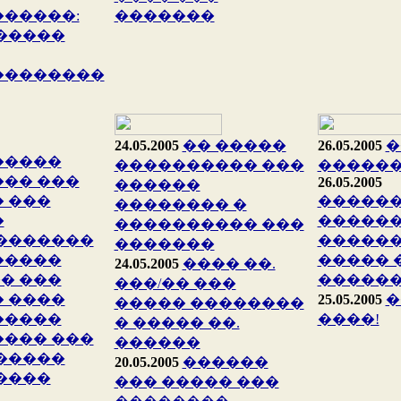
�����:
�������
�����
��������
24.05.2005
�� �����
26.05.2005
�
�����
���������� ���
������
�� ���
26.05.2005
������
 ���
������
�������� �
�
������
���������� ���
�������
������
�������
�����
����� 
24.05.2005
���� ��.
� ���
�����
���/�� ���
 ����
25.05.2005
�
����� ��������
�����
����!
� ����� ��.
��� ���
������
�����
20.05.2005
������
����
��� ����� ���