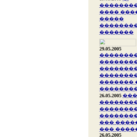
��������
���� ���
�����
�������
�������
29.05.2005
�������
��������
��������
�������
������� 
�������
26.05.2005
���
��������
�������
��������
��� ����
��� ����
26.05.2005