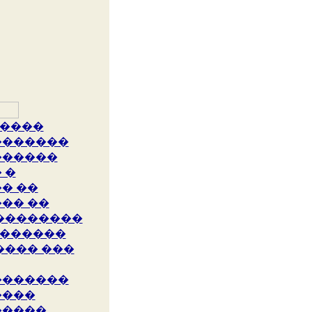
����
�������
������
 �
� ��
�� ��
��������
������
���� ���
�������
����
�����