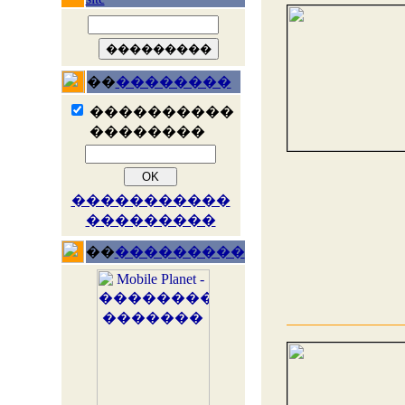
��
��������
����������
��������
�����������
���������
��
���������