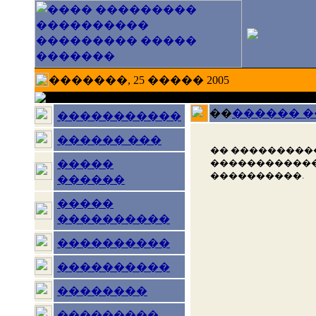
�������, 25 ����� 2005
��
������ 
�����������
������ ���
�� ���������
������������
�����
����������.
������
�����
����������
����������
����������
��������
���������