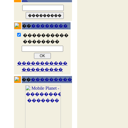
��
��������
����������
��������
�����������
���������
��
���������