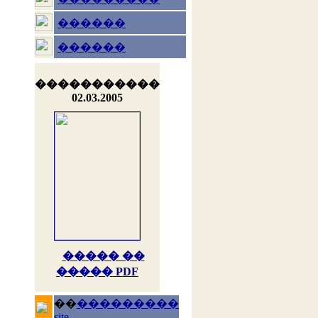
������
������
�����������
02.03.2005
����� ��
����� PDF
��
���������
site