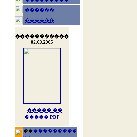
������
������
�����������
02.03.2005
����� ��
����� PDF
��
���������
site