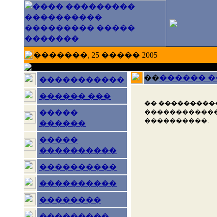
�������, 25 ����� 2005
��
������ 
�����������
������ ���
�� ���������
������������
�����
����������.
������
�����
����������
����������
����������
��������
���������