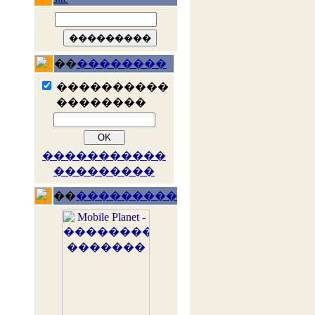
��
��������
����������
��������
�����������
���������
��
���������