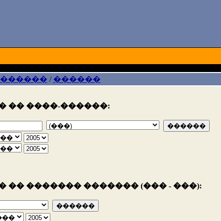
 ������
/
������
 �� ����-������:
 �� ������� ������� (��� - ���):