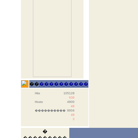
��
����������
Hits
105128
636
Hosts
4900
48
����������
8604
48
3
�