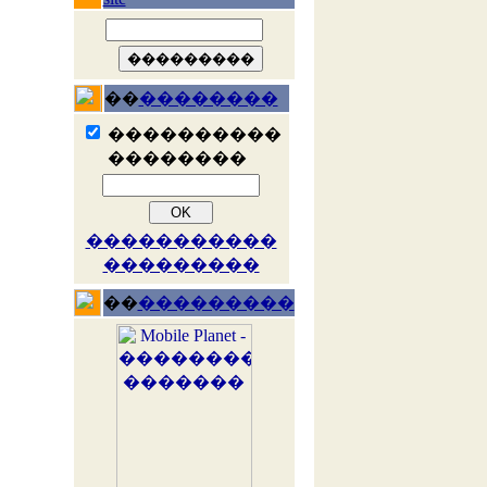
��
��������
����������
��������
�����������
���������
��
���������