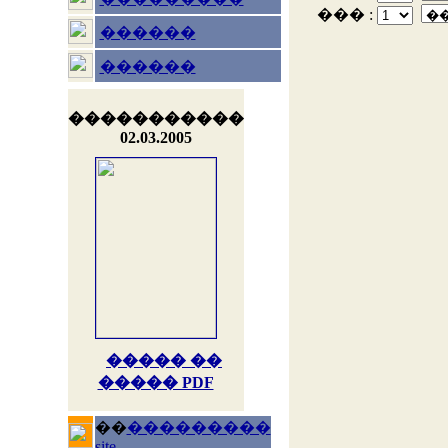
��� :
������
������
�����������
02.03.2005
����� ��
����� PDF
��
���������
site