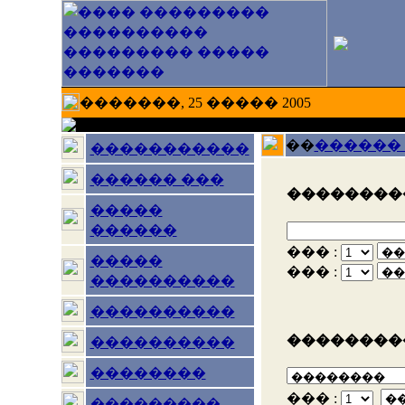
�������, 25 ����� 2005
��
������
�����������
������ ���
���������
�����
������
��� :
�����
��� :
����������
����������
���������
����������
��������
��� :
���������