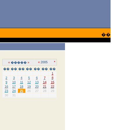
��
«
2005
*
«
�����
»
��
��
��
��
��
��
��
1
2
3
4
5
6
7
8
9
10
11
12
13
14
15
16
17
18
19
20
21
22
23
24
25
26
27
28
29
30
31