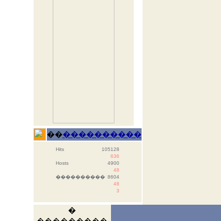
��
����������
Hits
105128
636
Hosts
4900
48
����������
8604
48
3
�