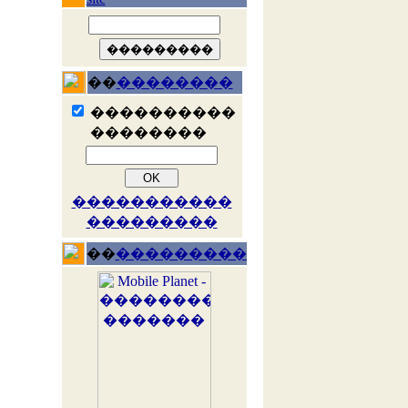
��
��������
����������
��������
�����������
���������
��
���������