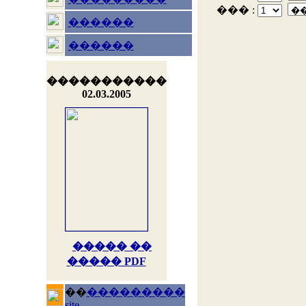
��� :
������
������
�����������
02.03.2005
����� ��
����� PDF
��
���������
site