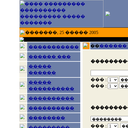
�������, 25 ����� 2005
��
������
�����������
������ ���
���������
�����
������
��� :
�����
��� :
����������
����������
���������
����������
��������
��� :
���������