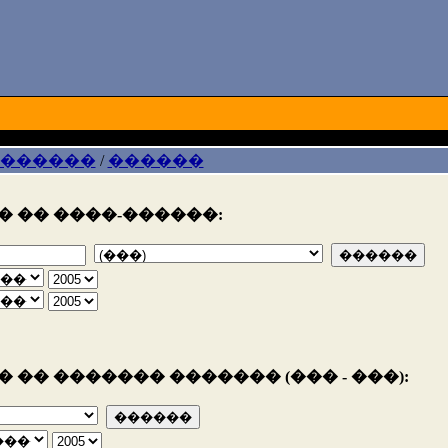
 ������
/
������
 �� ����-������:
 �� ������� ������� (��� - ���):