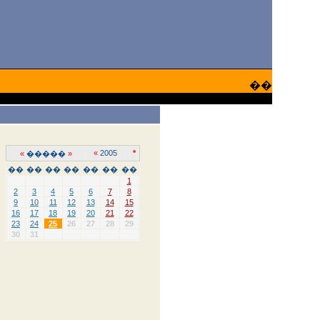
��
«
2005
*
«
�����
»
��
��
��
��
��
��
��
1
2
3
4
5
6
7
8
9
10
11
12
13
14
15
16
17
18
19
20
21
22
23
24
25
26
27
28
29
30
31