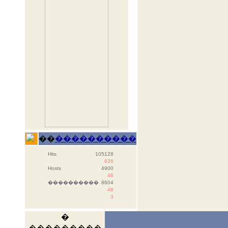
��
����������
Hits
105128
636
Hosts
4900
48
����������
8604
48
3
�