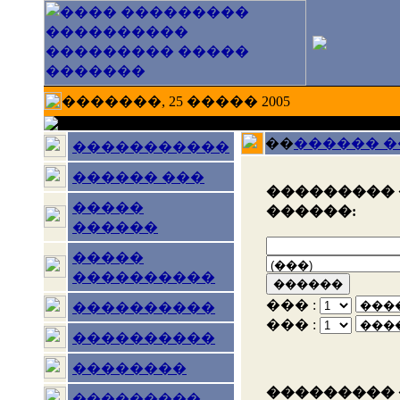
�������, 25 ����� 2005
��
������ 
�����������
������ ���
��������� 
�����
������:
������
�����
����������
��� :
����������
��� :
����������
��������
��������� 
���������