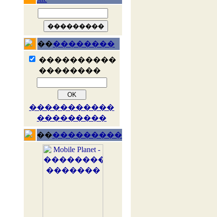
��
��������
����������
��������
�����������
���������
��
���������