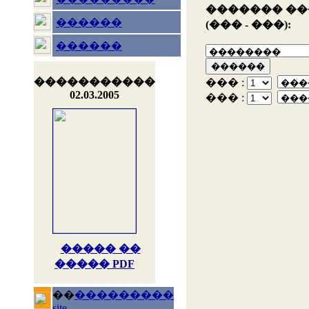
������� �
������
(��� - ���):
������
�����������
��� :
02.03.2005
��� :
����� ��
����� PDF
��
���������
site