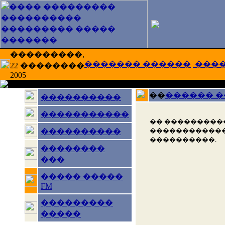
���������,
������� ������
���
22 ��������
2005
��
������ 
����������
�����������
�� ���������
������������
����������
����������.
��������
���
����� �����
FM
���������
�����