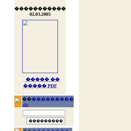
�����������
02.03.2005
����� ��
����� PDF
��
���������
site