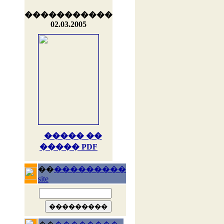
�����������
02.03.2005
����� ��
����� PDF
��
���������
site