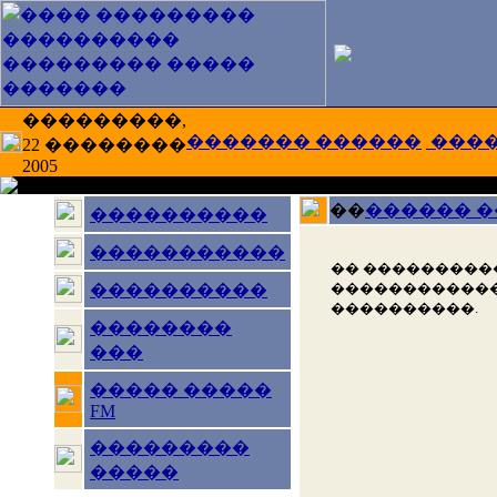
���������,
������� ������
���
22 ��������
2005
��
������ 
����������
�����������
�� ���������
������������
����������
����������.
��������
���
����� �����
FM
���������
�����