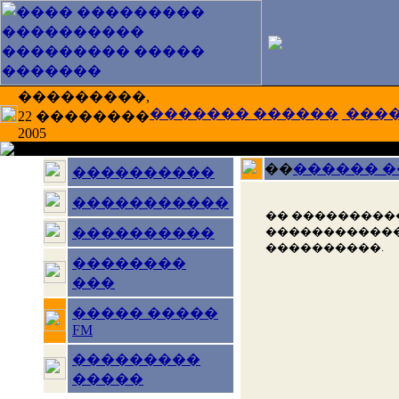
���������,
������� ������
���
22 ��������
2005
��
������ 
����������
�����������
�� ���������
������������
����������
����������.
��������
���
����� �����
FM
���������
�����