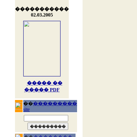
�����������
02.03.2005
����� ��
����� PDF
��
���������
site