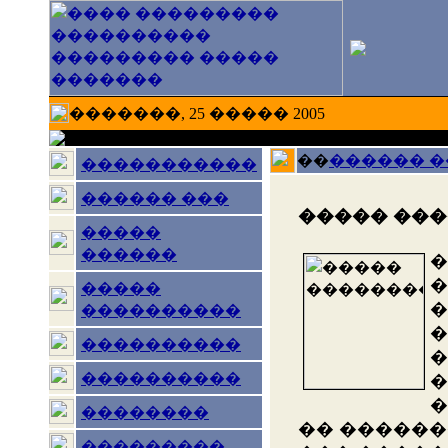
�������, 25 ����� 2005
��
������ 
�����������
������ ���
����� ��
�����
������
�
�
�����
�
����������
�
����������
�
����������
�
�
��������
�� ������
���������