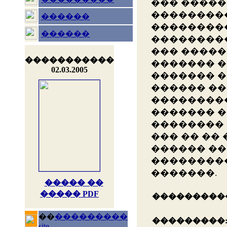
��� �����
��������
������
��������
������
��������
��� ����
�����������
������� �
02.03.2005
������� �
������ ��
���������
������� �
�������� 
��� �� ��
������ ��
��������
�������.
����� ��
����� PDF
���������
��
���������
���������
site