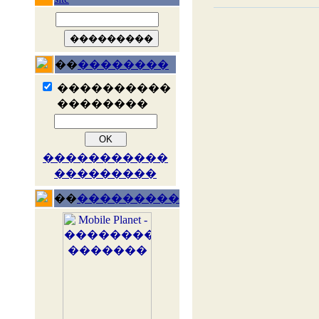
��
��������
����������
��������
�����������
���������
��
���������