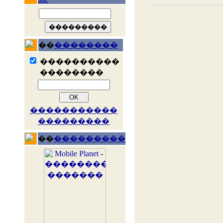
��
��������
����������
��������
�����������
���������
��
���������