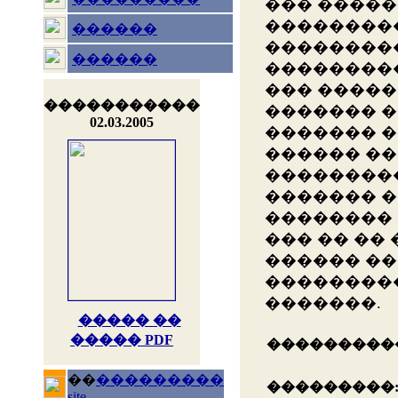
��� �����
��������
������
��������
������
��������
��� ����
�����������
������� �
02.03.2005
������� �
������ ��
���������
������� �
�������� 
��� �� ��
������ ��
��������
�������.
����� ��
����� PDF
���������
��
���������
���������
site