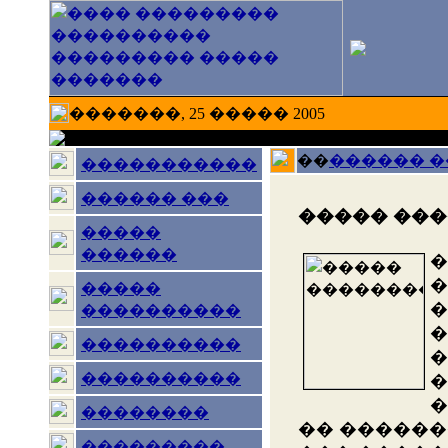
�������, 25 ����� 2005
��
������ 
�����������
������ ���
����� ��
�����
������
�
�
�����
�
����������
�
����������
�
����������
�
�
��������
�� ������
���������