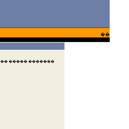
��
 �� ����� �������