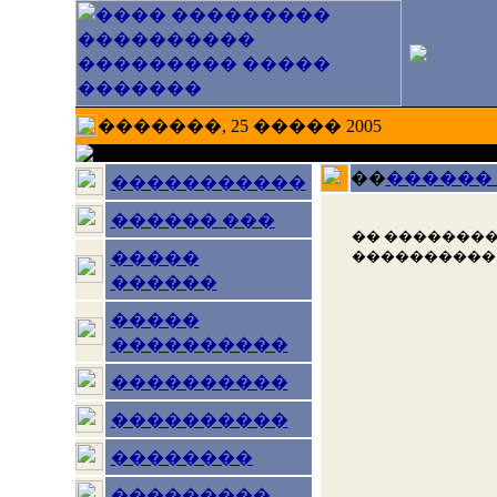
�������, 25 ����� 2005
��
������
�����������
������ ���
�� ��������
����������
�����
������
�����
����������
����������
����������
��������
���������