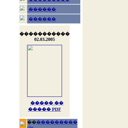
������
������
�����������
02.03.2005
����� ��
����� PDF
��
���������
site