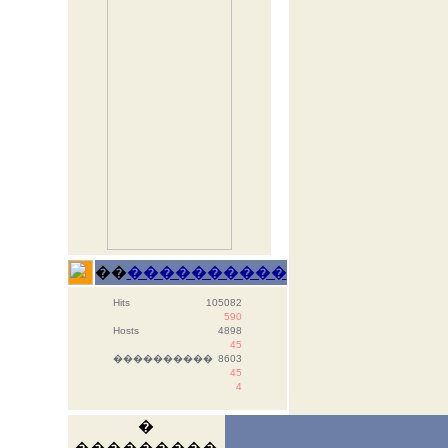
��
����������
Hits
105082
590
Hosts
4898
45
����������
8603
45
4
�