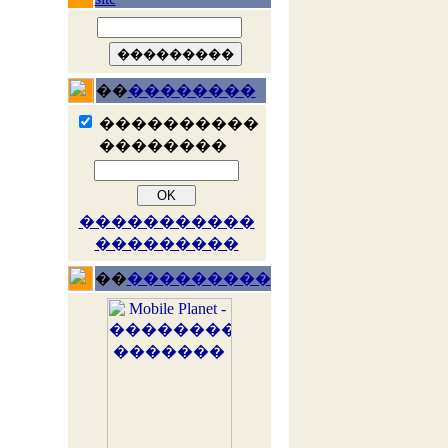
��
��������
����������
��������
�����������
���������
��
���������