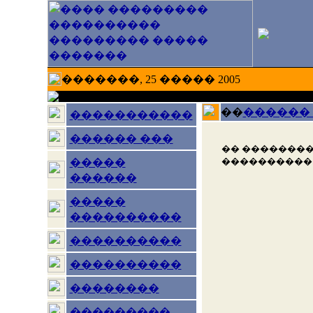
�������, 25 ����� 2005
��
������
�����������
������ ���
�� ��������
����������
�����
������
�����
����������
����������
����������
��������
���������