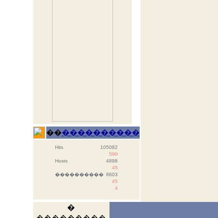
��
����������
Hits
105082
590
Hosts
4898
45
����������
8603
45
4
�