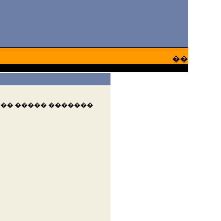
��
 �� ����� �������