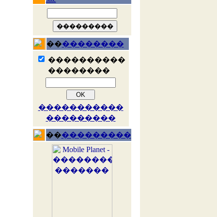
��
��������
����������
��������
�����������
���������
��
���������