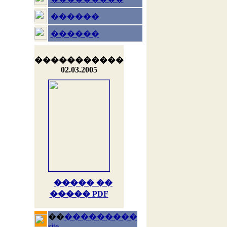
������
������
�����������
02.03.2005
����� ��
����� PDF
��
���������
site