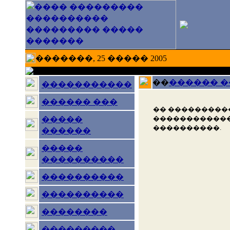
�������, 25 ����� 2005
��
������ 
�����������
������ ���
�� ���������
������������
�����
����������.
������
�����
����������
����������
����������
��������
���������