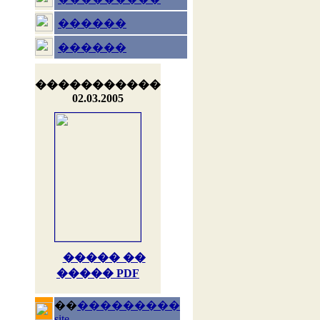
������
������
�����������
02.03.2005
����� ��
����� PDF
��
���������
site