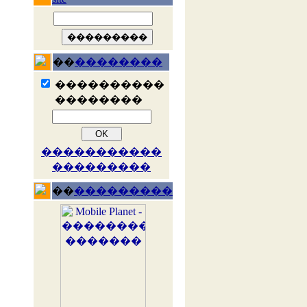
��
��������
����������
��������
�����������
���������
��
���������