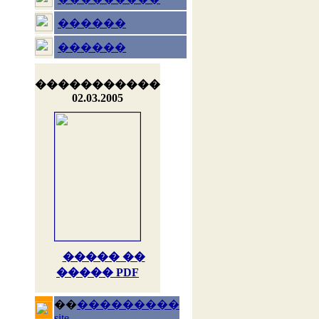
������
������
�����������
02.03.2005
����� ��
����� PDF
��
���������
site