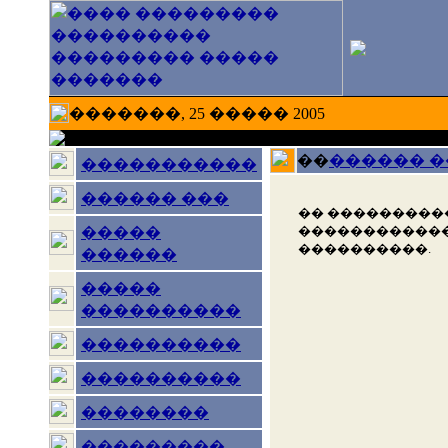
�������, 25 ����� 2005
��
������ 
�����������
������ ���
�� ���������
������������
�����
����������.
������
�����
����������
����������
����������
��������
���������