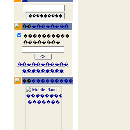
��
��������
����������
��������
�����������
���������
��
���������