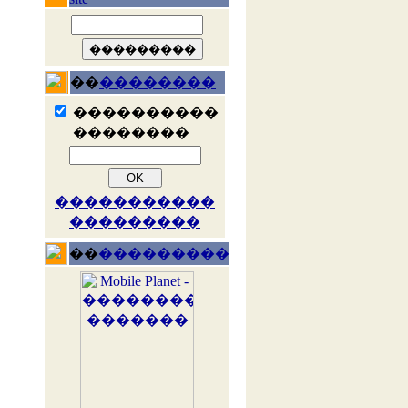
��
��������
����������
��������
�����������
���������
��
���������