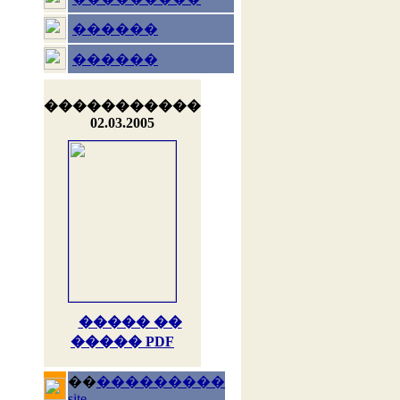
������
������
�����������
02.03.2005
����� ��
����� PDF
��
���������
site