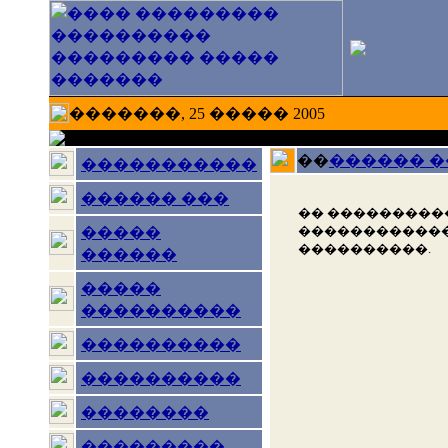
�������, 25 ����� 2005
��
������ 
�����������
������ ���
�� ���������
������������
�����
����������.
������
�����
����������
����������
����������
��������
���������