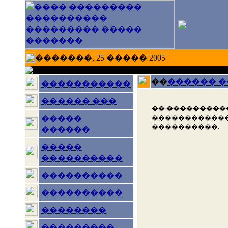
�������, 25 ����� 2005
��
������ 
�����������
������ ���
�� ���������
������������
�����
����������.
������
�����
����������
����������
����������
��������
���������