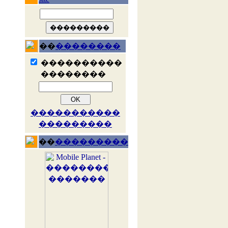
��
��������
����������
��������
�����������
���������
��
���������