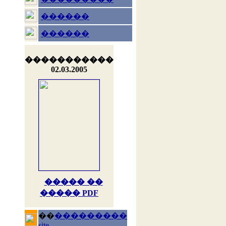
������
������
�����������
02.03.2005
����� ��
����� PDF
��
���������
site