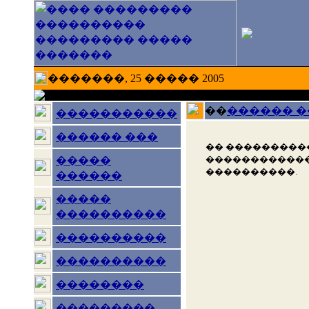
�������, 25 ����� 2005
��
������ 
�����������
������ ���
�� ���������
������������
�����
����������.
������
�����
����������
����������
����������
��������
���������