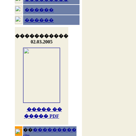
������
������
�����������
02.03.2005
����� ��
����� PDF
��
���������
site