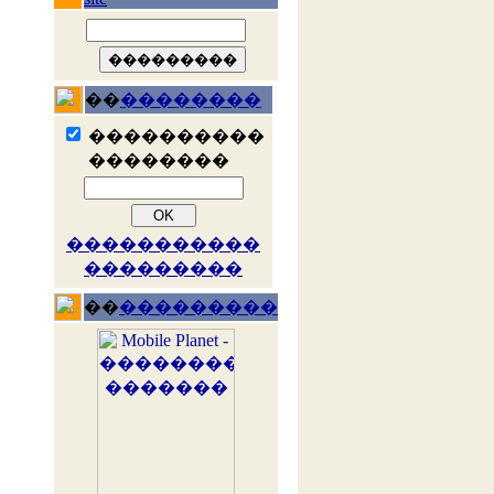
��
��������
����������
��������
�����������
���������
��
���������