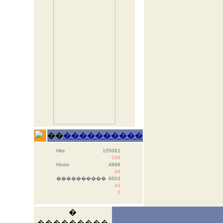
��
����������
Hits
105061
569
Hosts
4898
44
����������
8603
44
2
�