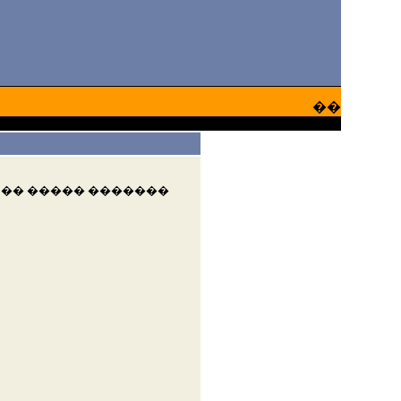
��
 �� ����� �������