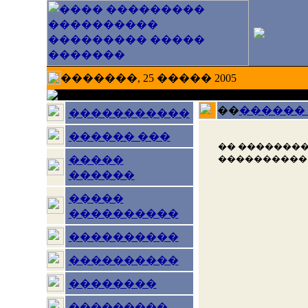
�������, 25 ����� 2005
��
������
�����������
������ ���
�� ��������
����������
�����
������
�����
����������
����������
����������
��������
���������