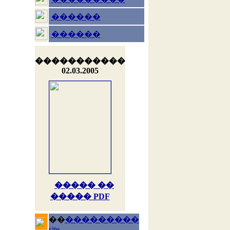
������
������
�����������
02.03.2005
����� ��
����� PDF
��
���������
site