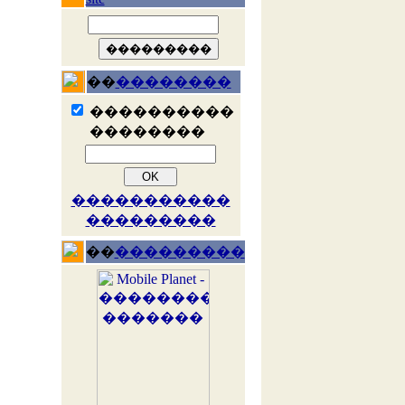
��
��������
����������
��������
�����������
���������
��
���������