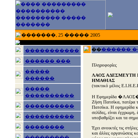
�������, 25 ����� 2005
��
������ 
�����������
������ ���
Πληροφορίες
�����
ΛΑΟΣ ΑΔΕΣΜΕΥΤΗ
������
ΗΜΑΘΙΑΣ
(τακτικό μέλος Ε.Ι.Η.Ε.
�����
����������
Η Εφημερίδα �ΛΑΟΣ� π
Ζήση Πατσίκα, πατέρα 
����������
Πατσίκα. Η εφημερίδα κ
σελίδες, είναι έγχρωμη,
����������
υποβαθμίζει και τα σημ
��������
Έχει ανοικτές τις στήλε
και άλλες οργανώσεις κα
���������