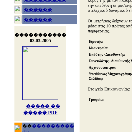
κύρος της με τον πλουρα
την υπεύθυνη δημοσιογρ
������
στελεχικού δυναμικού τη
������
Οι μετρήσεις δείχνουν 
μέσα στις 10 πρώτες από
περιφέρειας.
�����������
02.03.2005
Ιδρυτής:
Ιδιοκτησία:
Εκδότης - Διευθυντής:
Συνεκδότης - Διευθυντής 
Αρχισυντάκτρια:
Υπεύθυνος Μηχανογράφησ
Σελίδας:
Στοιχεία Επικοινωνίας:
Γραφεία:
����� ��
����� PDF
��
���������
site