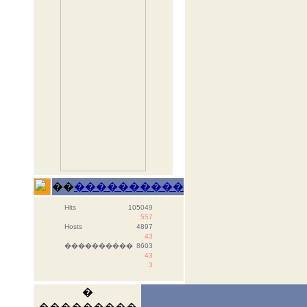
��
����������
Hits
105049
557
Hosts
4897
43
����������
8603
43
3
�