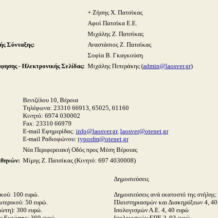
+ Ζήσης Χ. Πατσίκας
Αφοί Πατσίκα Ε.Ε.
Μιχάλης Ζ. Πατσίκας
ής Σύνταξης:
Αναστάσιος Ζ. Πατσίκας
Σοφία Β. Γκαγκούση
ησης - Ηλεκτρονικής Σελίδας:
Μιχάλης Πιπεράκης (
admin@laosver.gr
)
Βενιζέλου 10, Βέροια
Τηλέφωνα:
23310 66913, 65025, 61160
Κινητό: 6974 030002
Fax: 23310 66979
E-mail Εφημερίδας:
info@laosver.gr
,
laosver@otenet.gr
E-mail Ραδιοφώνου:
typosfm@otenet.gr
Νέα Περιφερειακή Οδός προς Μέση Βέροιας
Αθηνών:
Μίμης Ζ. Πατσίκας (Κινητό: 697 4030008)
Δημοσιεύσεις
κού: 100 ευρώ.
Δημοσιεύσεις ανά εκατοστό της στήλης:
τερικού: 50 ευρώ.
Πλειστηριασμών και Διακηρύξεων 4, 40
ώπη): 300 ευρώ.
Ισολογισμών Α.Ε. 4, 40 ευρώ
ς Ευρώπης: 360 ευρώ.
Ισολογισμών ΕΠΕ 2, 93 ευρώ