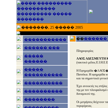
�������, 25 ����� 2005
��
������
�����������
������ ���
Πληροφορίες
�����
ΛΑΟΣ ΑΔΕΣΜΕΥΤΗ 
������
(τακτικό μέλος Ε.Ι.Η.Ε.Ε
�����
Η Εφημερίδα �ΛΑΟΣ� πρ
Πατσίκα. Η εφημερίδα κυ
����������
και τα σημαντικά γενικό
����������
Έχει ανοικτές τις στήλε
της με τον πλουραλισμό 
����������
δυναμικού της.
��������
Οι μετρήσεις δείχνουν τ
περιφέρειας.
���������