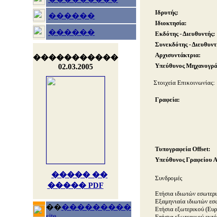
Ιδρυτής:
������
Ιδιοκτησία:
������
Εκδότης - Διευθυντής:
Συνεκδότης - Διευθυντ
Αρχισυντάκτρια:
�����������
Υπεύθυνος Μηχανογράφ
02.03.2005
Στοιχεία Επικοινωνίας:
Γραφεία:
Τυπογραφεία Offset:
Υπεύθυνος Γραφείου 
����� ��
Συνδρομές
����� PDF
Ετήσια ιδιωτών εσωτερι
Εξαμηνιαία ιδιωτών εσω
��
���������
Ετήσια εξωτερικού (Ευρ
site
Ετήσια εξωτερικού εκτό