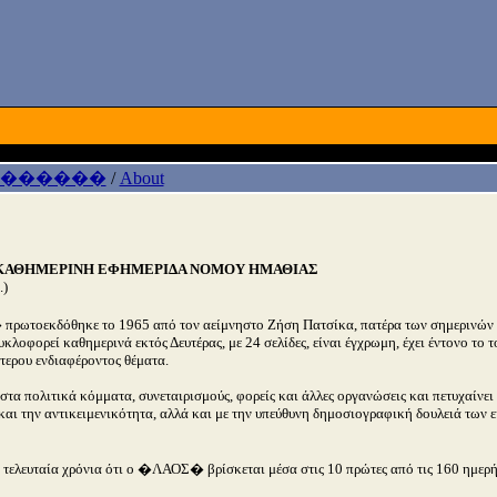
 ������
/
About
ΚΑΘΗΜΕΡΙΝΗ ΕΦΗΜΕΡΙΔΑ ΝΟΜΟΥ ΗΜΑΘΙΑΣ
.)
ωτοεκδόθηκε το 1965 από τον αείμνηστο Ζήση Πατσίκα, πατέρα των σημερινών 
κλοφορεί καθημερινά εκτός Δευτέρας, με 24 σελίδες, είναι έγχρωμη, έχει έντονο το 
τερου ενδιαφέροντος θέματα.
ς στα πολιτικά κόμματα, συνεταιρισμούς, φορείς και άλλες οργανώσεις και πετυχαίνε
και την αντικειμενικότητα, αλλά και με την υπεύθυνη δημοσιογραφική δουλειά των ε
α τελευταία χρόνια ότι ο �ΛΑΟΣ� βρίσκεται μέσα στις 10 πρώτες από τις 160 ημερή