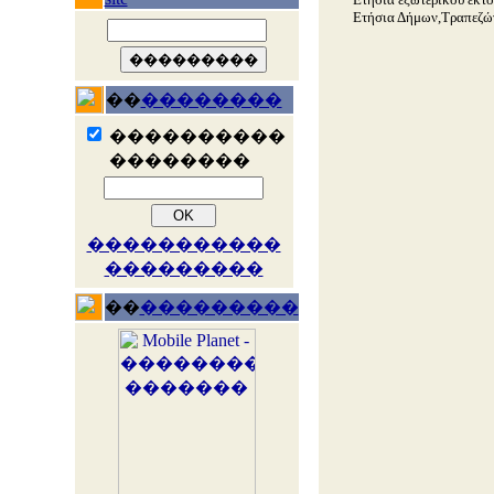
Ετήσια Δήμων,Τραπεζών
��
��������
����������
��������
�����������
���������
��
���������