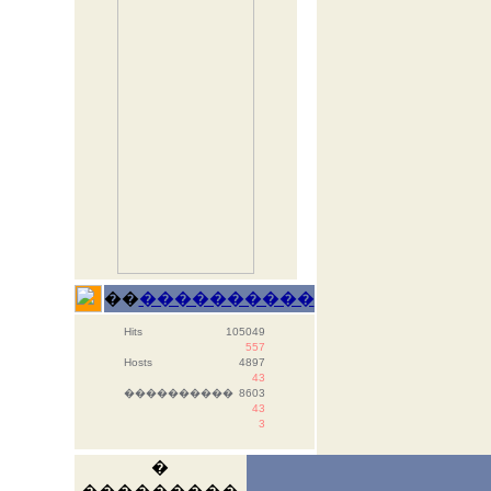
��
����������
Hits
105049
557
Hosts
4897
43
����������
8603
43
3
�