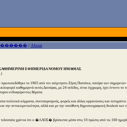
 ������
/
About
ΚΑΘΗΜΕΡΙΝΗ ΕΦΗΜΕΡΙΔΑ ΝΟΜΟΥ ΗΜΑΘΙΑΣ
.)
ωτοεκδόθηκε το 1965 από τον αείμνηστο Ζήση Πατσίκα, πατέρα των σημερινών 
κλοφορεί καθημερινά εκτός Δευτέρας, με 24 σελίδες, είναι έγχρωμη, έχει έντονο το 
τερου ενδιαφέροντος θέματα.
ς στα πολιτικά κόμματα, συνεταιρισμούς, φορείς και άλλες οργανώσεις και πετυχαίνε
και την αντικειμενικότητα, αλλά και με την υπεύθυνη δημοσιογραφική δουλειά των ε
α τελευταία χρόνια ότι ο �ΛΑΟΣ� βρίσκεται μέσα στις 10 πρώτες από τις 160 ημερή