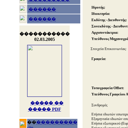
Ιδρυτής:
������
Ιδιοκτησία:
������
Εκδότης - Διευθυντής:
Συνεκδότης - Διευθυντ
Αρχισυντάκτρια:
�����������
Υπεύθυνος Μηχανογράφ
02.03.2005
Στοιχεία Επικοινωνίας:
Γραφεία:
Τυπογραφεία Offset:
Υπεύθυνος Γραφείου 
����� ��
Συνδρομές
����� PDF
Ετήσια ιδιωτών εσωτερι
Εξαμηνιαία ιδιωτών εσω
��
���������
Ετήσια εξωτερικού (Ευρ
site
Ετήσια εξωτερικού εκτό