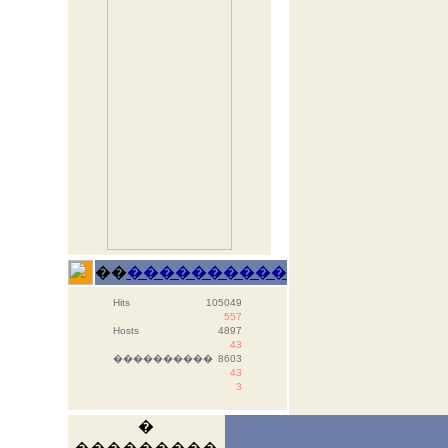
��
����������
Hits
105049
557
Hosts
4897
43
����������
8603
43
3
�