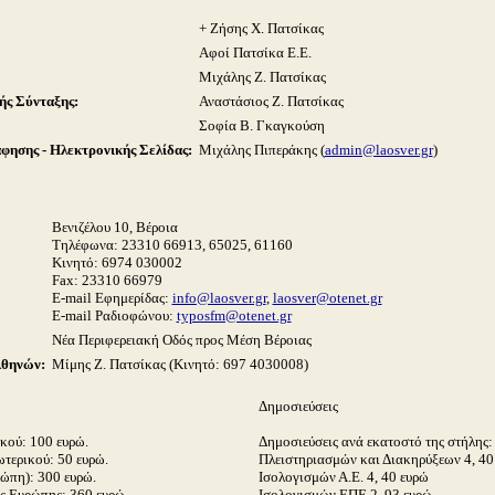
+ Ζήσης Χ. Πατσίκας
Αφοί Πατσίκα Ε.Ε.
Μιχάλης Ζ. Πατσίκας
ής Σύνταξης:
Αναστάσιος Ζ. Πατσίκας
Σοφία Β. Γκαγκούση
ησης - Ηλεκτρονικής Σελίδας:
Μιχάλης Πιπεράκης (
admin@laosver.gr
)
Βενιζέλου 10, Βέροια
Τηλέφωνα:
23310 66913, 65025, 61160
Κινητό: 6974 030002
Fax: 23310 66979
E-mail Εφημερίδας:
info@laosver.gr
,
laosver@otenet.gr
E-mail Ραδιοφώνου:
typosfm@otenet.gr
Νέα Περιφερειακή Οδός προς Μέση Βέροιας
Αθηνών:
Μίμης Ζ. Πατσίκας (Κινητό: 697 4030008)
Δημοσιεύσεις
κού: 100 ευρώ.
Δημοσιεύσεις ανά εκατοστό της στήλης:
τερικού: 50 ευρώ.
Πλειστηριασμών και Διακηρύξεων 4, 40
ώπη): 300 ευρώ.
Ισολογισμών Α.Ε. 4, 40 ευρώ
ς Ευρώπης: 360 ευρώ.
Ισολογισμών ΕΠΕ 2, 93 ευρώ