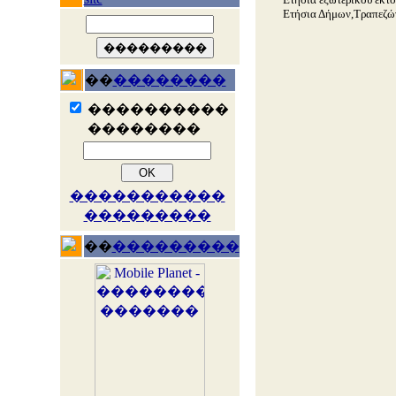
Ετήσια Δήμων,Τραπεζών
��
��������
����������
��������
�����������
���������
��
���������