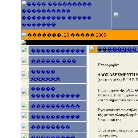
�������, 25 ����� 2005
��
������
�����������
������ ���
Πληροφορίες
�����
ΛΑΟΣ ΑΔΕΣΜΕΥΤΗ 
������
(τακτικό μέλος Ε.Ι.Η.Ε.Ε
�����
Η Εφημερίδα �ΛΑΟΣ� πρ
Πατσίκα. Η εφημερίδα κυ
����������
και τα σημαντικά γενικό
����������
Έχει ανοικτές τις στήλε
της με τον πλουραλισμό 
����������
δυναμικού της.
��������
Οι μετρήσεις δείχνουν τ
περιφέρειας.
���������