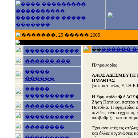
�������, 25 ����� 2005
��
������ 
�����������
������ ���
Πληροφορίες
�����
ΛΑΟΣ ΑΔΕΣΜΕΥΤΗ
������
ΗΜΑΘΙΑΣ
(τακτικό μέλος Ε.Ι.Η.Ε.
�����
����������
Η Εφημερίδα �ΛΑΟΣ� π
Ζήση Πατσίκα, πατέρα 
����������
Πατσίκα. Η εφημερίδα κ
σελίδες, είναι έγχρωμη,
����������
υποβαθμίζει και τα σημ
��������
Έχει ανοικτές τις στήλε
και άλλες οργανώσεις κα
���������