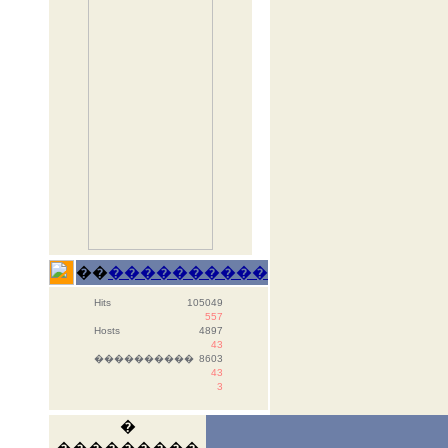
��
����������
Hits
105049
557
Hosts
4897
43
����������
8603
43
3
�