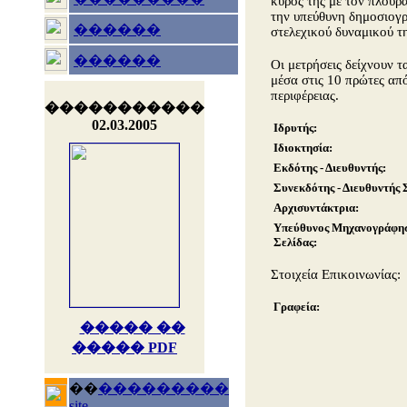
κύρος της με τον πλουρα
την υπεύθυνη δημοσιογρ
������
στελεχικού δυναμικού τη
������
Οι μετρήσεις δείχνουν 
μέσα στις 10 πρώτες από
περιφέρειας.
�����������
02.03.2005
Ιδρυτής:
Ιδιοκτησία:
Εκδότης - Διευθυντής:
Συνεκδότης - Διευθυντής 
Αρχισυντάκτρια:
Υπεύθυνος Μηχανογράφησ
Σελίδας:
Στοιχεία Επικοινωνίας:
Γραφεία:
����� ��
����� PDF
��
���������
site