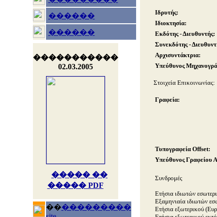
Ιδρυτής:
������
Ιδιοκτησία:
������
Εκδότης - Διευθυντής:
Συνεκδότης - Διευθυντ
Αρχισυντάκτρια:
�����������
Υπεύθυνος Μηχανογράφ
02.03.2005
Στοιχεία Επικοινωνίας:
Γραφεία:
Τυπογραφεία Offset:
Υπεύθυνος Γραφείου 
����� ��
Συνδρομές
����� PDF
Ετήσια ιδιωτών εσωτερι
Εξαμηνιαία ιδιωτών εσω
��
���������
Ετήσια εξωτερικού (Ευρ
site
Ετήσια εξωτερικού εκτό