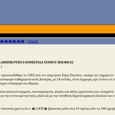
 ������
/
About
ΚΑΘΗΜΕΡΙΝΗ ΕΦΗΜΕΡΙΔΑ ΝΟΜΟΥ ΗΜΑΘΙΑΣ
.)
ωτοεκδόθηκε το 1965 από τον αείμνηστο Ζήση Πατσίκα, πατέρα των σημερινών 
κλοφορεί καθημερινά εκτός Δευτέρας, με 24 σελίδες, είναι έγχρωμη, έχει έντονο το 
τερου ενδιαφέροντος θέματα.
ς στα πολιτικά κόμματα, συνεταιρισμούς, φορείς και άλλες οργανώσεις και πετυχαίνε
και την αντικειμενικότητα, αλλά και με την υπεύθυνη δημοσιογραφική δουλειά των ε
α τελευταία χρόνια ότι ο �ΛΑΟΣ� βρίσκεται μέσα στις 10 πρώτες από τις 160 ημερή