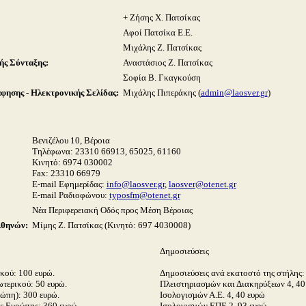
+ Ζήσης Χ. Πατσίκας
Αφοί Πατσίκα Ε.Ε.
Μιχάλης Ζ. Πατσίκας
ής Σύνταξης:
Αναστάσιος Ζ. Πατσίκας
Σοφία Β. Γκαγκούση
ησης - Ηλεκτρονικής Σελίδας:
Μιχάλης Πιπεράκης (
admin@laosver.gr
)
Βενιζέλου 10, Βέροια
Τηλέφωνα:
23310 66913, 65025, 61160
Κινητό: 6974 030002
Fax: 23310 66979
E-mail Εφημερίδας:
info@laosver.gr
,
laosver@otenet.gr
E-mail Ραδιοφώνου:
typosfm@otenet.gr
Νέα Περιφερειακή Οδός προς Μέση Βέροιας
Αθηνών:
Μίμης Ζ. Πατσίκας (Κινητό: 697 4030008)
Δημοσιεύσεις
κού: 100 ευρώ.
Δημοσιεύσεις ανά εκατοστό της στήλης:
τερικού: 50 ευρώ.
Πλειστηριασμών και Διακηρύξεων 4, 40
ώπη): 300 ευρώ.
Ισολογισμών Α.Ε. 4, 40 ευρώ
ς Ευρώπης: 360 ευρώ.
Ισολογισμών ΕΠΕ 2, 93 ευρώ