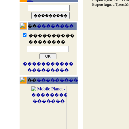
Ετήσια Δήμων,Τραπεζών
��
��������
����������
��������
�����������
���������
��
���������