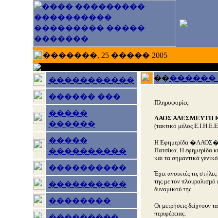
�������, 25 ����� 2005
��
������
�����������
������ ���
Πληροφορίες
�����
ΛΑΟΣ ΑΔΕΣΜΕΥΤΗ 
������
(τακτικό μέλος Ε.Ι.Η.Ε.Ε
�����
Η Εφημερίδα �ΛΑΟΣ� πρ
Πατσίκα. Η εφημερίδα κυ
����������
και τα σημαντικά γενικό
����������
Έχει ανοικτές τις στήλε
της με τον πλουραλισμό 
����������
δυναμικού της.
��������
Οι μετρήσεις δείχνουν τ
περιφέρειας.
���������