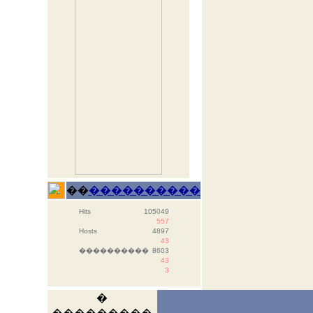
��
����������
Hits
105049
557
Hosts
4897
43
����������
8603
43
3
�