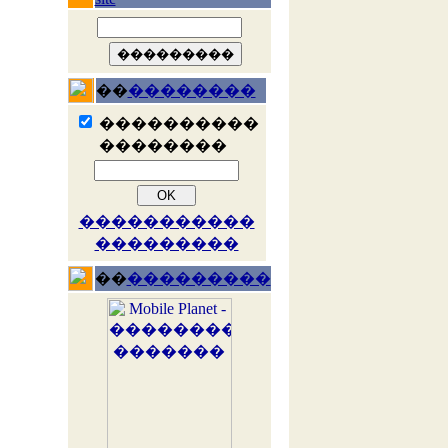
��
��������
����������
��������
�����������
���������
��
���������