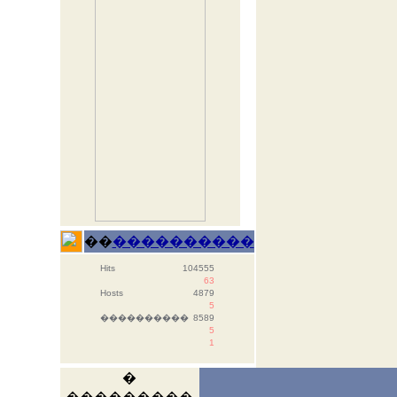
��
����������
Hits
104555
63
Hosts
4879
5
����������
8589
5
1
�