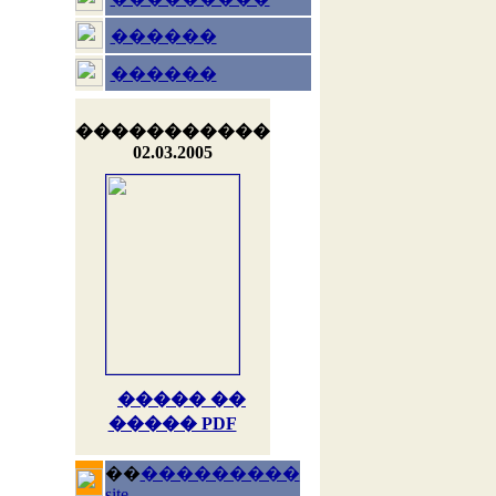
������
������
�����������
02.03.2005
����� ��
����� PDF
��
���������
site