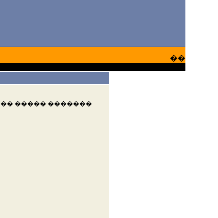
��
 �� ����� �������