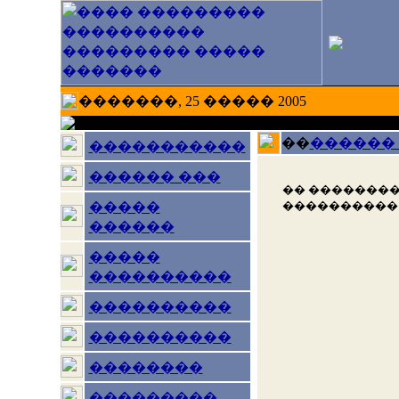
�������, 25 ����� 2005
��
������
�����������
������ ���
�� ��������
����������
�����
������
�����
����������
����������
����������
��������
���������