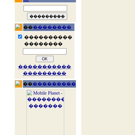
��
��������
����������
��������
�����������
���������
��
���������