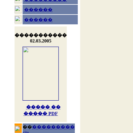
������
������
�����������
02.03.2005
����� ��
����� PDF
��
���������
site