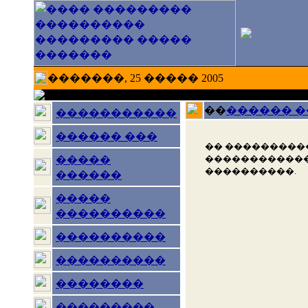
�������, 25 ����� 2005
��
������ 
�����������
������ ���
�� ���������
������������
�����
����������.
������
�����
����������
����������
����������
��������
���������