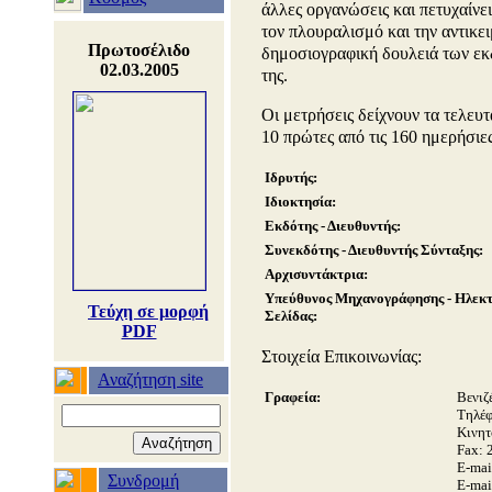
άλλες οργανώσεις και πετυχαίνει
τον πλουραλισμό και την αντικε
Πρωτοσέλιδο
δημοσιογραφική δουλειά των εκ
02.03.2005
της.
Οι μετρήσεις δείχνουν τα τελευ
10 πρώτες από τις 160 ημερήσιε
Ιδρυτής:
Ιδιοκτησία:
Εκδότης - Διευθυντής:
Συνεκδότης - Διευθυντής Σύνταξης:
Αρχισυντάκτρια:
Υπεύθυνος Μηχανογράφησης - Ηλεκτ
Τεύχη σε μορφή
Σελίδας:
PDF
Στοιχεία Επικοινωνίας:
Αναζήτηση site
Γραφεία:
Βενιζ
Τηλέ
Κινητ
Fax: 
E-mai
Συνδρομή
E-mai