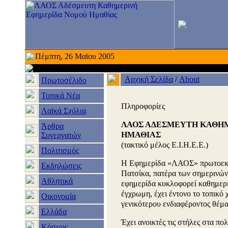
Πέμπτη, 26 Μαϊου 2005
Αρχική Σελίδα
/
About
Πρωτοσέλιδο
Τοπικά Νέα
Πληροφορίες
Λαϊκά Σχόλια
ΛΑΟΣ ΑΔΕΣΜΕΥΤΗ ΚΑΘΗ
Άρθρα
ΗΜΑΘΙΑΣ
Συνεργατών
(τακτικό μέλος Ε.Ι.Η.Ε.Ε.)
Πολιτισμός
Η Εφημερίδα «ΛΑΟΣ» πρωτοεκδ
Εκδηλώσεις
Πατσίκα, πατέρα των σημερινών
Αθλητικά
εφημερίδα κυκλοφορεί καθημεριν
έγχρωμη, έχει έντονο το τοπικό
Οικονομία
γενικότερου ενδιαφέροντος θέμα
Ελλάδα
Έχει ανοικτές τις στήλες στα πο
Κόσμος