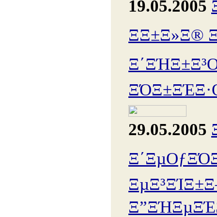
19.05.2005
ΞΞ±Ξ»Ξ®
Ξ΄ΞΉΞ±Ξ³
ΞΌΞ±ΞΈΞ·Ο
29.05.2005
Ξ΄ΞµΟƒΞΌΞ
ΞµΞ³ΞΊΞ±
Ξ”ΞΉΞµΞΈΞ