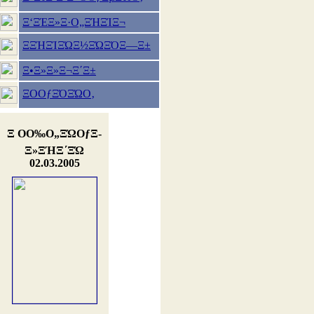
Ξ‘ΞΈΞ»Ξ·Ο„ΞΉΞΊΞ¬
ΞΞΉΞΊΞΏΞ½ΞΏΞΌΞ―Ξ±
Ξ•Ξ»Ξ»Ξ¬Ξ΄Ξ±
ΞΟΟƒΞΌΞΏΟ‚
Ξ ΟΟ‰Ο„ΞΏΟƒΞ­
Ξ»ΞΉΞ΄ΞΏ
02.03.2005