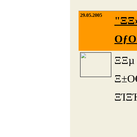
29.05.2005
"Ξ
ΟƒΟ
ΞΞ
Ξ±Ο
ΞΊΞ