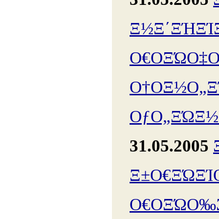
Ξ½Ξ΄ΞΉΞΊ
Ο€ΟΞΏΟ‡Ο
Ο†ΟΞ½Ο„
ΟƒΟ„ΞΏΞ½ 
31.05.2005
Ξ±Ο€ΞΏΞΊ
Ο€ΟΞΏΟ‰Ξ