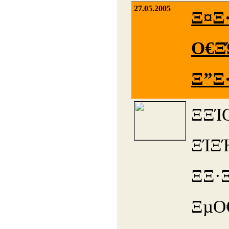
27.05.2005
Ξ¤Ξ
Ο€Ξ
Ξ”Ξ
ΞΞ
ΞΊΞ
ΞΞ
ΞµΟ