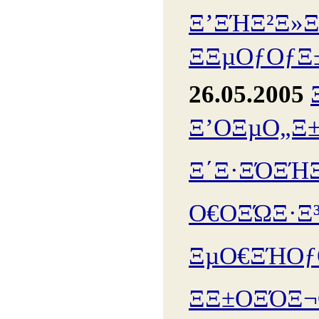
Ξ’ΞΉΞ²Ξ
ΞΞµΟƒΟƒ
26.05.2005
Ξ’ΟΞµΟ„
Ξ΄Ξ·ΞΌΞΉ
Ο€ΟΞΏΞ·Ξ
ΞµΟ€ΞΉΟƒ
ΞΞ±ΟΞΌΞ