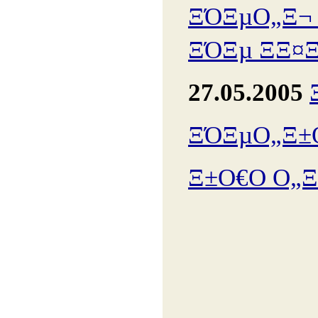
ΞΌΞµΟ„Ξ¬
ΞΌΞµ ΞΞ¤
27.05.2005
ΞΌΞµΟ„Ξ±
Ξ±Ο€Ο Ο„