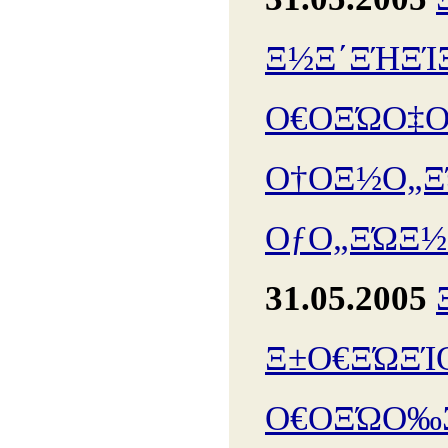
Ξ½Ξ΄ΞΉΞΊ
Ο€ΟΞΏΟ‡Ο
Ο†ΟΞ½Ο„
ΟƒΟ„ΞΏΞ½ 
31.05.2005
Ξ±Ο€ΞΏΞΊ
Ο€ΟΞΏΟ‰Ξ