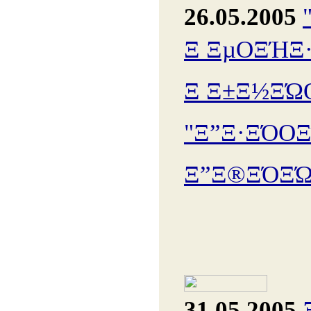
26.05.2005
Ξ ΞµΟΞΉΞ
Ξ Ξ±Ξ½ΞΏ
"Ξ”Ξ·ΞΌΟ
Ξ”Ξ®ΞΌΞΏ
31.05.2005