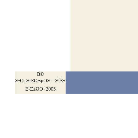
Β©
Ξ•Ο†Ξ·ΞΌΞµΟΞ―Ξ΄Ξ±
Ξ›Ξ±ΟΟ‚ 2005