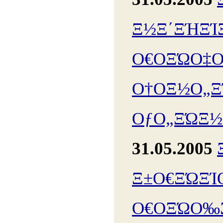
Ξ½Ξ΄ΞΉΞΊ
Ο€ΟΞΏΟ‡Ο
Ο†ΟΞ½Ο„
ΟƒΟ„ΞΏΞ½ 
31.05.2005
Ξ±Ο€ΞΏΞΊ
Ο€ΟΞΏΟ‰Ξ