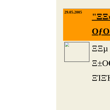
29.05.2005
"Ξ
ΟƒΟ
ΞΞ
Ξ±Ο
ΞΊΞ