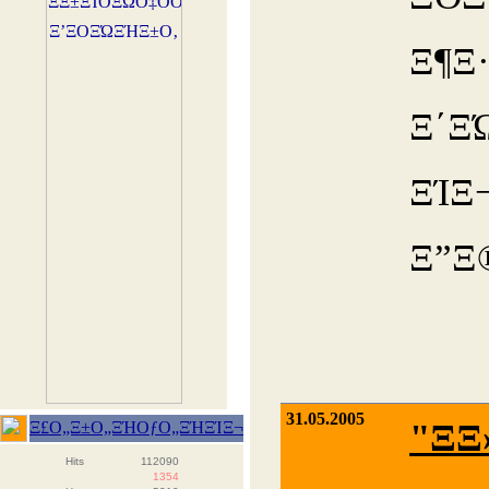
Ξ¶Ξ
Ξ΄Ξ
ΞΊΞ
Ξ”Ξ
31.05.2005
"Ξ
Ξ£Ο„Ξ±Ο„ΞΉΟƒΟ„ΞΉΞΊΞ¬
Hits
112090
1354