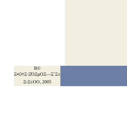
Β©
Ξ•Ο†Ξ·ΞΌΞµΟΞ―Ξ΄Ξ±
Ξ›Ξ±ΟΟ‚ 2005