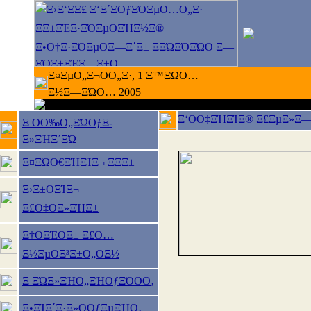
Ξ¤ΞµΟ„Ξ¬ΟΟ„Ξ·, 1 Ξ™ΞΏΟ…
Ξ½Ξ―ΞΏΟ… 2005
Ξ‘ΟΟ‡ΞΉΞΊΞ® Ξ£ΞµΞ»Ξ―
Ξ ΟΟ‰Ο„ΞΏΟƒΞ­
Ξ»ΞΉΞ΄ΞΏ
Ξ¤ΞΏΟ€ΞΉΞΊΞ¬ ΞΞ­Ξ±
Ξ›Ξ±ΟΞΊΞ¬
Ξ£Ο‡ΟΞ»ΞΉΞ±
Ξ†ΟΞΈΟΞ± Ξ£Ο…
Ξ½ΞµΟΞ³Ξ±Ο„ΟΞ½
Ξ ΞΏΞ»ΞΉΟ„ΞΉΟƒΞΌΟΟ‚
Ξ•ΞΊΞ΄Ξ·Ξ»ΟΟƒΞµΞΉΟ‚