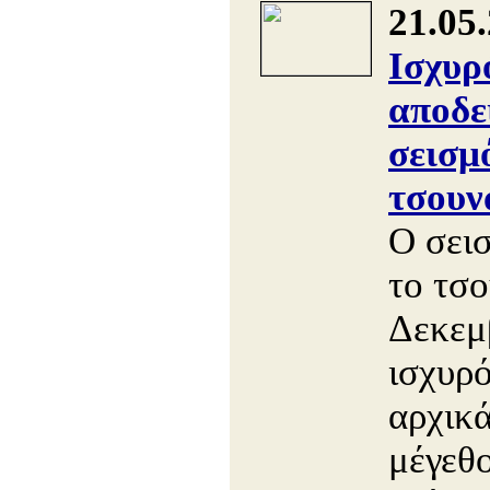
21.05
Ισχυρ
αποδε
σεισμ
τσουν
Ο σει
το τσο
Δεκεμ
ισχυρό
αρχικά
μέγεθ