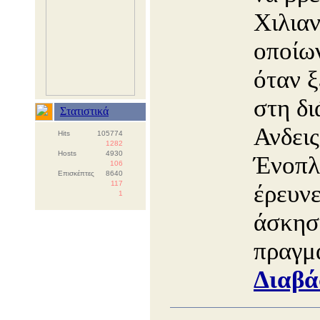
Χιλιαν
οποίων
όταν 
στη δι
Στατιστικά
Ανδεις
Hits
105774
1282
Hosts
4930
Ένοπλ
106
Επισκέπτες
8640
117
έρευνε
1
άσκησ
πραγμα
Διαβά