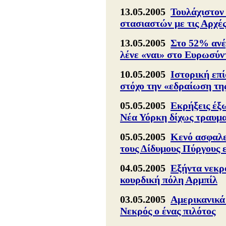
13.05.2005
Τουλάχιστον 
στασιαστών με τις Αρχέ
13.05.2005
Στο 52% ανέ
λένε «ναι» στο Ευρωσύ
10.05.2005
Ιστορική επ
στόχο την «εδραίωση τη
05.05.2005
Εκρήξεις έξω
Νέα Υόρκη δίχως τραυμ
05.05.2005
Κενό ασφαλεί
τους Δίδυμους Πύργους ε
04.05.2005
Εξήντα νεκρο
κουρδική πόλη Αρμπίλ
03.05.2005
Αμερικανικά
Νεκρός ο ένας πιλότος