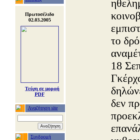
ηθελη
κοινο
Πρωτοσέλιδο
02.03.2005
εμπισ
το δρ
αναμέτ
18 Σε
Γκέρχ
δηλώνε
Τεύχη σε μορφή
PDF
δεν πρ
Αναζήτηση site
προεκ
επανά
Συνδρομή