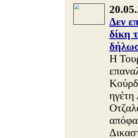
20.05
Δεν ε
δίκη 
δήλωσ
Η Του
επαναλ
Κούρδ
ηγέτη
Οτζαλά
απόφα
Δικασ