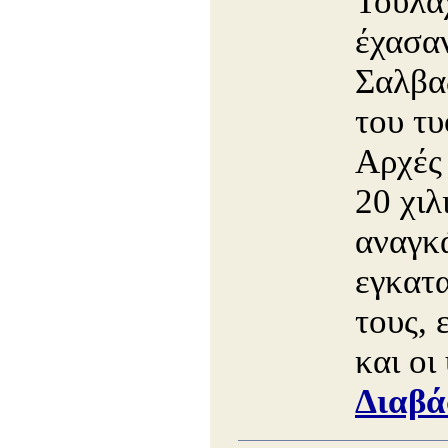
Τουλά
έχασαν
Σαλβα
του τυ
Αρχές
20 χιλ
αναγκ
εγκατα
τους, 
και οι
Διαβά