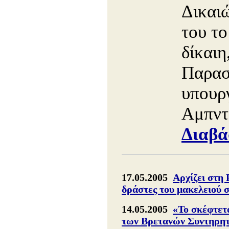
Δικαιώ
του το
δίκαιη
Παρασ
υπουρ
Αμπντ
Διαβά
17.05.2005
Αρχίζει στη 
δράστες του μακελειού 
14.05.2005
«Το σκέφτετ
των Bρετανών Συντηρη