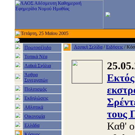
Τετάρτη, 25 Μαϊου 2005
Αρχική Σελίδα
/
Ειδήσεις
/
Κόσ
Πρωτοσέλιδο
Τοπικά Νέα
25.05
Λαϊκά Σχόλια
Άρθρα
Εκτός
Συνεργατών
εκστρ
Πολιτισμός
Εκδηλώσεις
Σρέντ
Αθλητικά
τους 
Οικονομία
Καθ' ο
Ελλάδα
Κόσμος