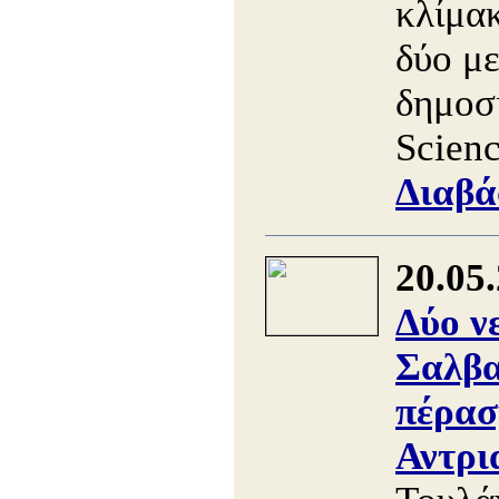
κλίμακ
δύο με
δημοσ
Scienc
Διαβά
20.05
Δύο ν
Σαλβα
πέρασ
Αντρι