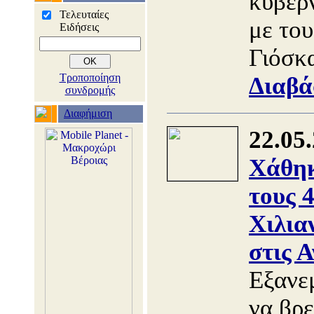
κυβερ
Τελευταίες
με το
Ειδήσεις
Γιόσκ
Τροποποίηση
Διαβά
συνδρομής
Διαφήμιση
22.05
Χάθηκ
τους 
Χιλια
στις Α
Εξανεμ
να βρ