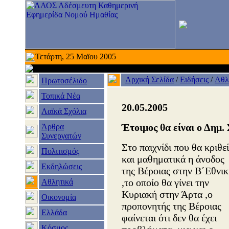
Τετάρτη, 25 Μαϊου 2005
Αρχική Σελίδα
/
Ειδήσεις
/
Αθλ
Πρωτοσέλιδο
Τοπικά Νέα
20.05.2005
Λαϊκά Σχόλια
Έτοιμος θα είναι ο Δημ.
Άρθρα
Συνεργατών
Στο παιχνίδι που θα κριθεί
Πολιτισμός
και μαθηματικά η άνοδος
Εκδηλώσεις
της Βέροιας στην Β΄Εθνι
,το οποίο θα γίνει την
Αθλητικά
Κυριακή στην Άρτα ,ο
Οικονομία
προπονητής της Βέροιας
Ελλάδα
φαίνεται ότι δεν θα έχει
Κόσμος