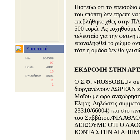
Πιστεύω ότι το επεισόδιο
του επόπτη δεν έπρεπε να 
επεβλήθηκε χθες στην ΠΑ
500 ευρώ. Ας ευχηθούμε ότ
τελευταίο για την φετινή π
επαναληφθεί το ρίξιμο αν
Στατιστικά
τότε η ομάδα δεν θα γλυτ
Hits
104589
97
Hosts
4881
ΕΚΔΡΟΜΗ ΣΤΗΝ ΑΡΤ
10
Επισκέπτες
8591
Ο Σ.Φ. «ROSSOBLU» σε 
11
1
διοργανώνουν ΔΩΡΕΑΝ εκ
Μαϊου με ώρα αναχώρησης 
Εληάς. Δηλώσεις συμμετο
23310/66004) και στο κιν
του Σαββάτου.ΦΙΛΑΘΛΟ
ΔΕΙΞΟΥΜΕ ΟΤΙ Ο ΛΑΟ
ΚΟΝΤΑ ΣΤΗΝ ΑΓΑΠΗΜΕ