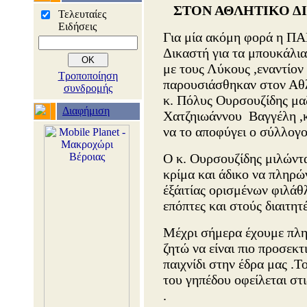
ΣΤΟΝ ΑΘΛΗΤΙΚΟ Δ
Τελευταίες
Ειδήσεις
Για μία ακόμη φορά η ΠΑ
Δικαστή για τα μπουκάλια
με τους Λύκους ,εναντίον
Τροποποίηση
παρουσιάσθηκαν στον Αθλ
συνδρομής
κ. Πόλυς Ουρσουζίδης μαζ
Διαφήμιση
Χατζηιωάννου Βαγγέλη ,κ
να το αποφύγει ο σύλλογο
Ο κ. Ουρσουζίδης μιλώντα
κρίμα και άδικο να πληρώ
έξάιτίας ορισμένων φιλά
επόπτες και στούς διαιτητέ
Μέχρι σήμερα έχουμε πλ
ζητώ να είναι πιο προσεκτ
παιχνίδι στην έδρα μας .Τ
του γηπέδου οφείλεται στ
.