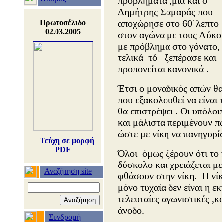
προβλήματα ,μια και ο
Δημήτρης Σαμαράς που
αποχώρησε στο 60΄λεπτο
Πρωτοσέλιδο
02.03.2005
στον αγώνα με τους Λύκο
με πρόβλημα στο γόνατο,
τελικά τό ξεπέρασε και
προπονείται κανονικά .
Έτσι ο μοναδικός απών θα
που εξακολουθεί να είναι 
θα επιστρέψει . Οι υπόλο
και μάλιστα περιμένουν π
ώστε με νίκη να πανηγυρί
Τεύχη σε μορφή
PDF
Όλοι όμως ξέρουν ότι το π
δύσκολο και χρειάζεται μ
Αναζήτηση site
φθάσουν στην νίκη. Η νίκ
μόνο τυχαία δεν είναι η ε
τελευταίες αγωνιστικές ,κ
άνοδο.
Συνδρομή