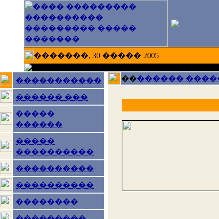
�������, 30 ����� 2005
��
������ ����
�����������
������ ���
�����
������
�����
����������
����������
����������
��������
���������