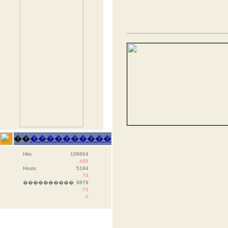
��
����������
Hits
109664
498
Hosts
5184
74
����������
8879
75
0