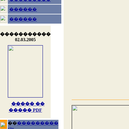
������
������
�����������
02.03.2005
����� ��
����� PDF
��
���������
site