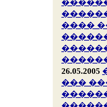
�����
�����
���� �
�����
�����
�����
26.05.2005
��� ��
�����
�����