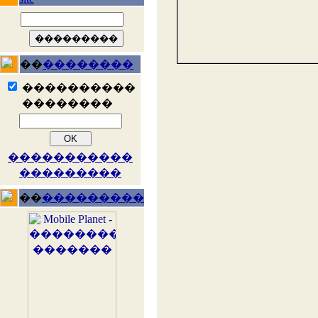
��
��������
����������
��������
�����������
���������
��
���������