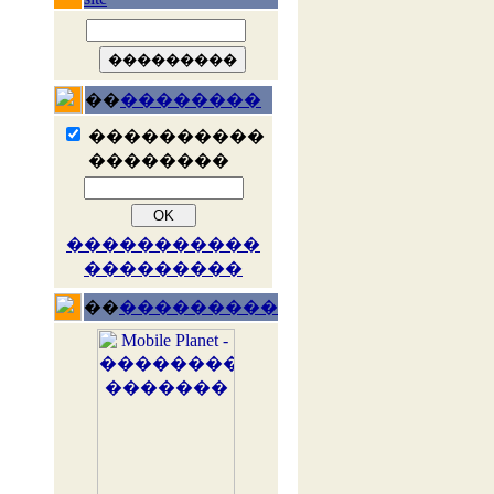
��
��������
����������
��������
�����������
���������
��
���������