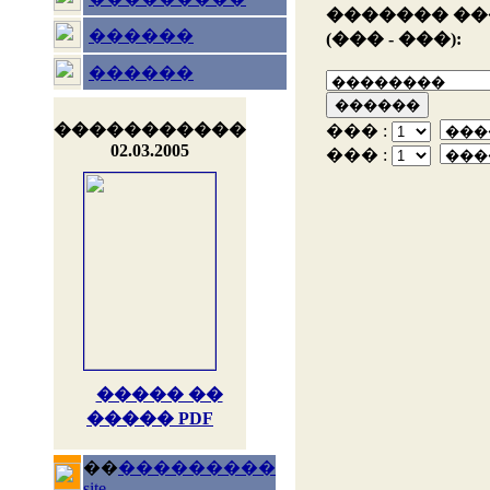
������� �
������
(��� - ���):
������
�����������
��� :
02.03.2005
��� :
����� ��
����� PDF
��
���������
site