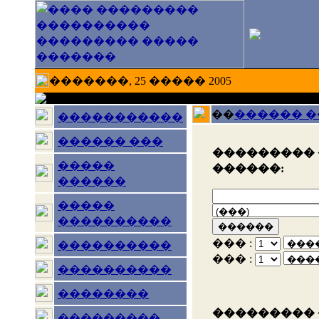
�������, 25 ����� 2005
��
������ 
�����������
������ ���
��������� 
�����
������:
������
�����
����������
��� :
����������
��� :
����������
��������
��������� 
���������