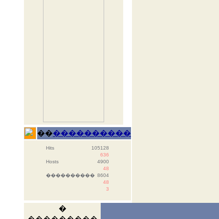
��
����������
Hits
105128
636
Hosts
4900
48
����������
8604
48
3
�