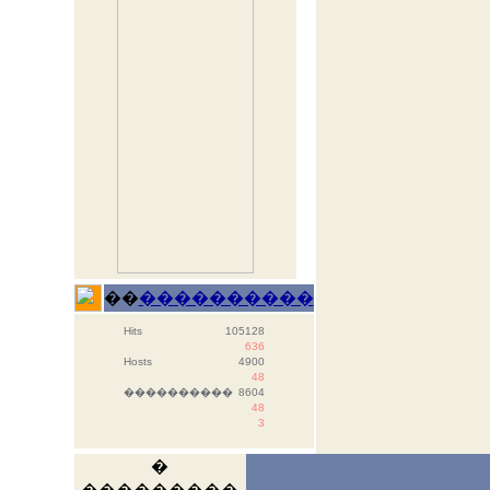
��
����������
Hits
105128
636
Hosts
4900
48
����������
8604
48
3
�