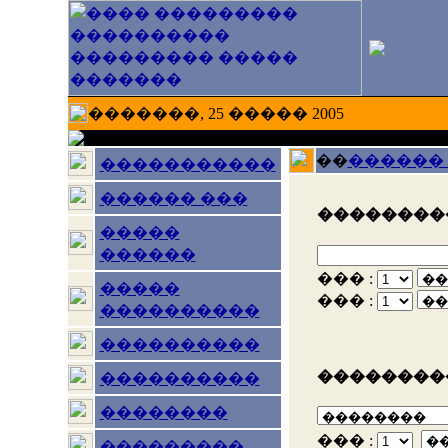
�������, 25 ����� 2005
��
������
�����������
������ ���
���������
�����
������
��� :
�����
��� :
����������
����������
���������
����������
��������
��� :
���������