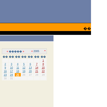
��
«
2005
*
«
�����
»
��
��
��
��
��
��
��
1
2
3
4
5
6
7
8
9
10
11
12
13
14
15
16
17
18
19
20
21
22
23
24
25
26
27
28
29
30
31