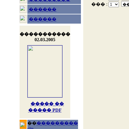
��� :
������
������
�����������
02.03.2005
����� ��
����� PDF
��
���������
site