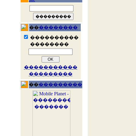
��
��������
����������
��������
�����������
���������
��
���������