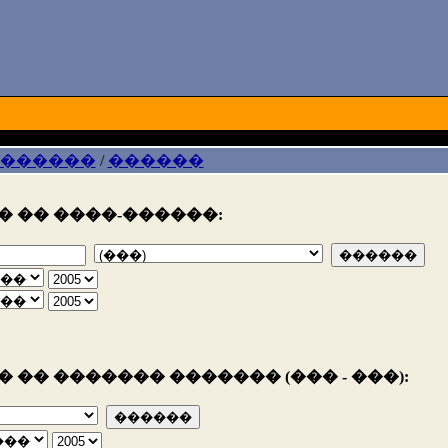
 ������
/
������
 �� ����-������:
 �� ������� ������� (��� - ���):