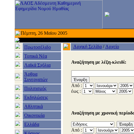
Πέμπτη, 26 Μαϊου 2005
Αρχική Σελίδα
/
Αρχείο
Πρωτοσέλιδο
Τοπικά Νέα
Αναζήτηση με λέξη-κλειδί:
Λαϊκά Σχόλια
Άρθρα
Συνεργατών
Από :
Πολιτισμός
έως :
Εκδηλώσεις
Αθλητικά
Αναζήτηση με χρονική περίοδο
Οικονομία
Ελλάδα
Από :
Κόσμος