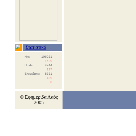
Στατιστικά
Hits
106021
1529
Hosts
4944
127
Επισκέπτες
8651
139
0
© Εφημερίδα Λαός
2005