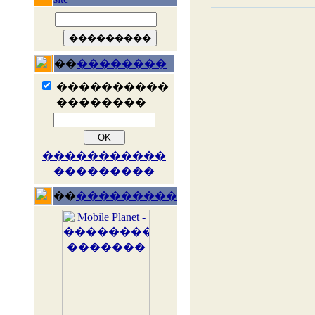
��
��������
����������
��������
�����������
���������
��
���������