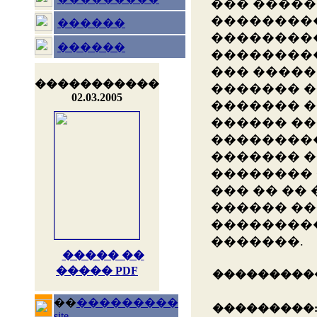
��� �����
��������
������
��������
������
��������
��� ����
�����������
������� �
02.03.2005
������� �
������ ��
���������
������� �
�������� 
��� �� ��
������ ��
��������
�������.
����� ��
����� PDF
���������
��
���������
���������
site