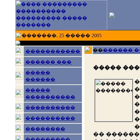
�������, 25 ����� 2005
��
������ 
�����������
������ ���
����� ��
�����
������
�
�
�����
�
����������
�
����������
�
����������
�
�
��������
�� ������
���������