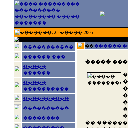
�������, 25 ����� 2005
��
������ 
�����������
������ ���
����� ��
�����
������
�
�
�����
�
����������
�
����������
�
����������
�
�
��������
�� ������
���������