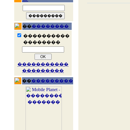
��
��������
����������
��������
�����������
���������
��
���������