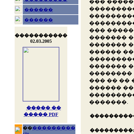
��� �����
��������
������
��������
������
��������
��� ����
�����������
������� �
02.03.2005
������� �
������ ��
���������
������� �
�������� 
��� �� ��
������ ��
��������
�������.
����� ��
����� PDF
���������
��
���������
���������
site